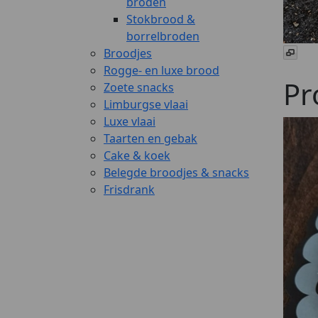
broden
Stokbrood &
borrelbroden
Broodjes
Rogge- en luxe brood
Pr
Zoete snacks
Limburgse vlaai
Luxe vlaai
Taarten en gebak
Cake & koek
Belegde broodjes & snacks
Frisdrank