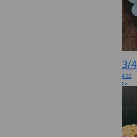
3/4
€
20
95