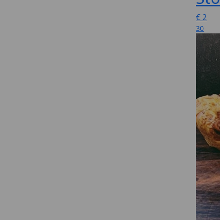
€
2
30