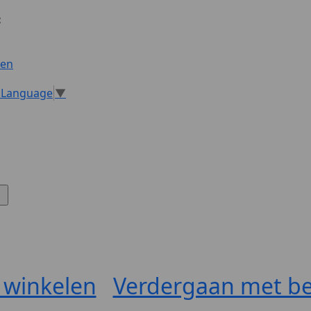
:
gen
t Language
▼
 winkelen
Verdergaan met be