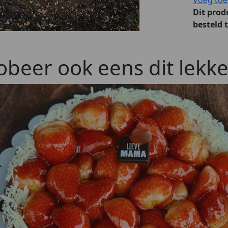
Dit prod
besteld 
obeer ook eens dit lekke