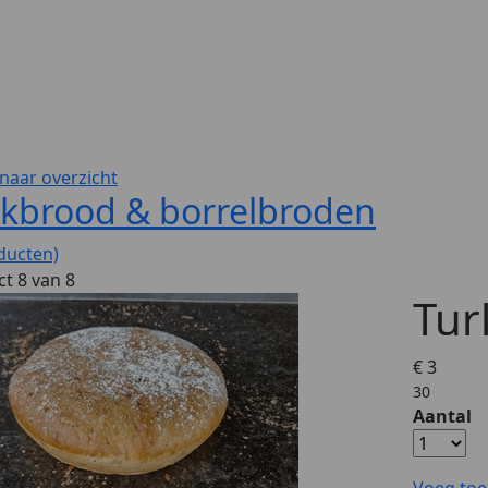
naar overzicht
okbrood & borrelbroden
ducten)
t 8 van 8
Tur
€ 3
30
Aantal
Voeg toe