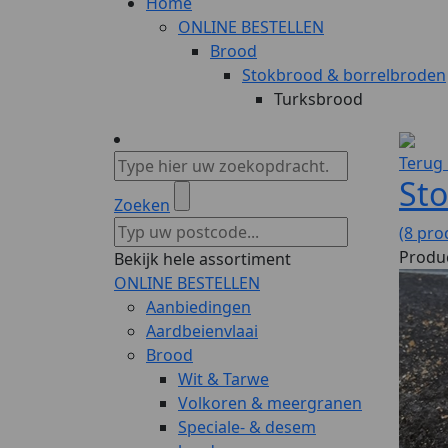
Home
ONLINE BESTELLEN
Brood
Stokbrood & borrelbroden
Turksbrood
Terug 
St
Zoeken
(8 pro
Produc
Bekijk hele assortiment
ONLINE BESTELLEN
Aanbiedingen
Aardbeienvlaai
Brood
Wit & Tarwe
Volkoren & meergranen
Speciale- & desem