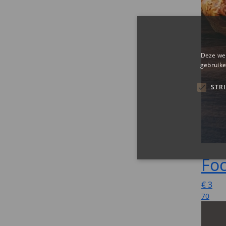
Foc
€
3
70