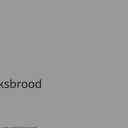
ksbrood
 aan winkelmand