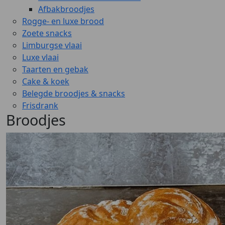
Afbakbroodjes
Rogge- en luxe brood
Zoete snacks
Limburgse vlaai
Luxe vlaai
Taarten en gebak
Cake & koek
Belegde broodjes & snacks
Frisdrank
Broodjes