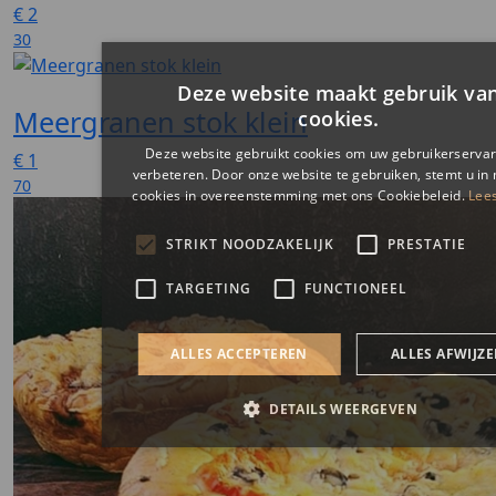
€
2
30
Meergranen stok klein
€
1
70