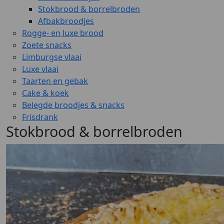
Stokbrood & borrelbroden
Afbakbroodjes
Rogge- en luxe brood
Zoete snacks
Limburgse vlaai
Luxe vlaai
Taarten en gebak
Cake & koek
Belegde broodjes & snacks
Frisdrank
Stokbrood & borrelbroden