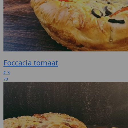
Foccacia tomaat
€
3
70