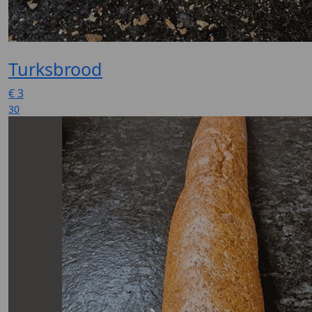
Turksbrood
€
3
30