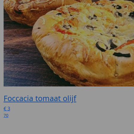
Foccacia tomaat olijf
€
3
70