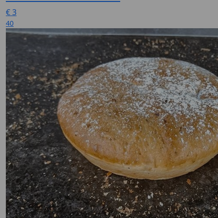
€
3
40