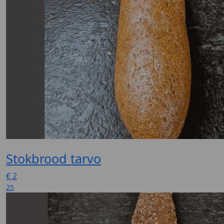
Stokbrood tarvo
€
2
25