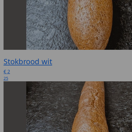
Stokbrood wit
€
2
25