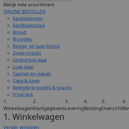
Bekijk hele assortiment
ONLINE BESTELLEN
Aanbiedingen
Aardbeienvlaai
Brood
Broodjes
Rogge- en luxe brood
Zoete snacks
Limburgse vlaai
Luxe vlaai
Taarten en gebak
Cake & koek
Belegde broodjes & snacks
Frisdrank
1.
2.
3.
4.
5.
6.
Winkelwagen
Klantgegevens
Levering
Betaling
Overzicht
Be
1. Winkelwagen
Verder winkelen