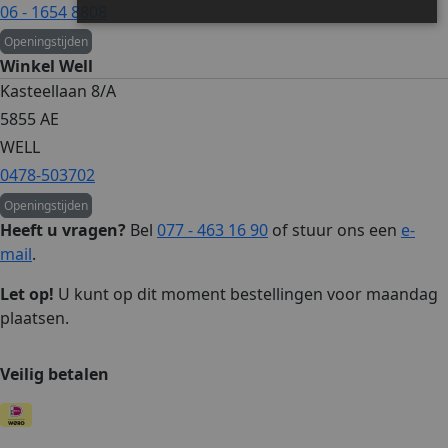
06 - 1654 8808
Openingstijden
Strikt noodzakelijk
Prestatie
Targeting
Winkel Well
Kasteellaan 8/A
Functioneel
5855 AE
Strikt noodzakelijke cookies maken de
kernfunctionaliteiten van de website mogelijk, zoals
WELL
gebruikersaanmelding en accountbeheer. De website kan
0478-503702
niet goed worden gebruikt zonder de strikt noodzakelijke
cookies.
Openingstijden
Naam
Aanbieder / Domein
Vervaldat
Heeft u vragen?
Bel
077 - 463 16 90
of stuur ons een
e-
mail
.
ASP.NET_SessionId
Sessie
Microsoft Corporation
webshop.bakkerijsmits.nl
Let op!
U kunt op dit moment bestellingen voor maandag
plaatsen.
Veilig betalen
CookieScriptConsent
3 maande