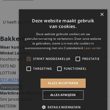
×
Deze website maakt gebruik
U heeft op dit moment niets in uw winkelwagen.
van cookies.
Deze website gebruikt cookies om uw
Bakkerij Smits
gebruikerservaring te verbeteren. Door onze website
te gebruiken, stemt u in met alle cookies in
Waar kunt u ons vinden?
overeenstemming met ons Cookiebeleid.
Lees verder
Winkel Lottum
Hoofdstraat 27
STRIKT NOODZAKELIJK
PRESTATIE
5973 ND
TARGETING
FUNCTIONEEL
LOTTUM
077-4631690
ALLES ACCEPTEREN
Openingstijden
Marktkraam Meterik (alleen donderdag)
ALLES AFWIJZEN
Sint Jansstraat 2a
METERIK
DETAILS WEERGEVEN