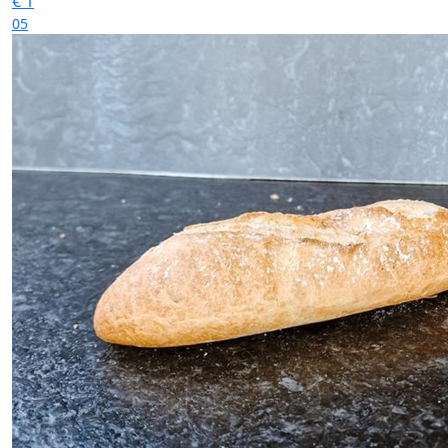
€
1
05