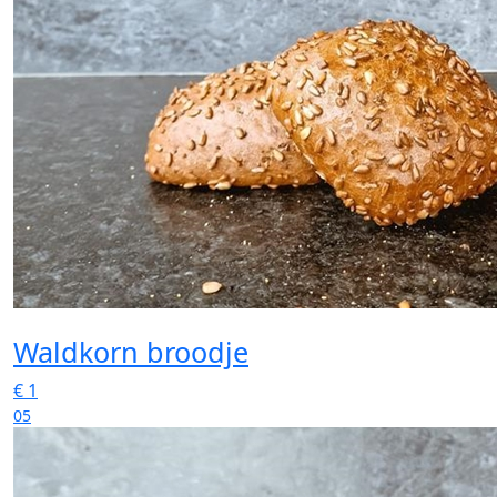
Waldkorn broodje
€
1
05