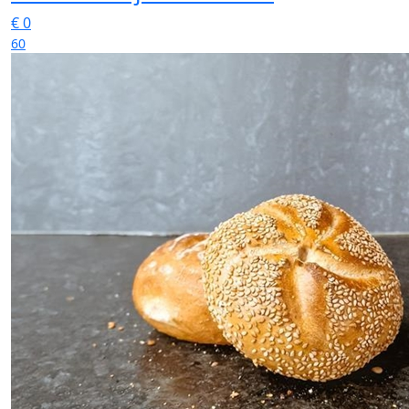
€
0
60