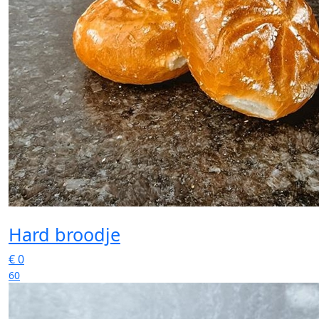
Hard broodje
€
0
60