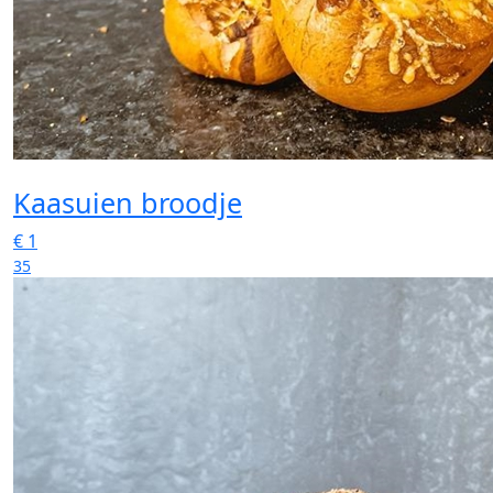
Kaasuien broodje
€
1
35