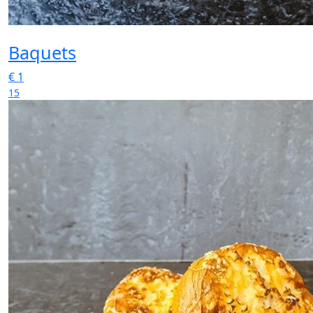
Baquets
€
1
15