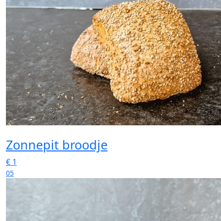
Zonnepit broodje
€
1
05