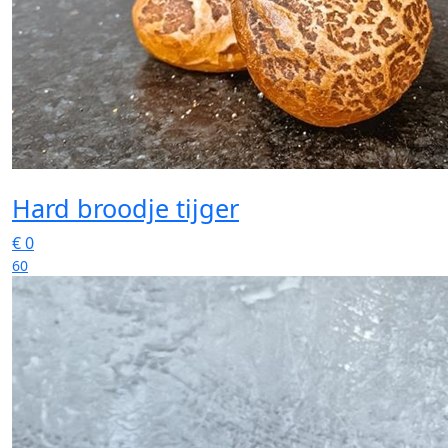
Hard broodje tijger
€
0
60