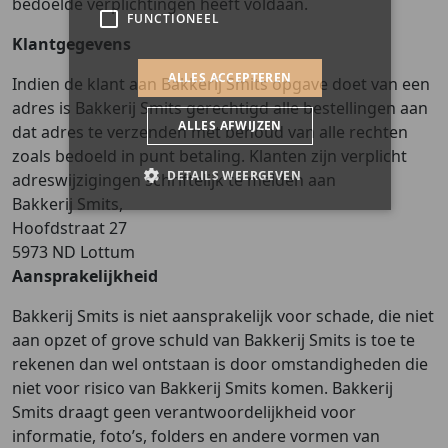
bedoelde verplichtingen heeft voldaan.
Klantgegevens
Indien de klant aan Bakkerij Smits opgave doet van een
adres is Bakkerij Smits gerechtigd alle bestellingen aan
dat adres te verzenden met behoud van alle rechten
zoals bedoeld in punt betaling. Klanten zijn verplicht
adreswijzigingen schriftelijk te melden aan
Bakkerij Smits,
Hoofdstraat 27
5973 ND Lottum
Aansprakelijkheid
Bakkerij Smits is niet aansprakelijk voor schade, die niet
aan opzet of grove schuld van Bakkerij Smits is toe te
rekenen dan wel ontstaan is door omstandigheden die
niet voor risico van Bakkerij Smits komen. Bakkerij
Smits draagt geen verantwoordelijkheid voor
informatie, foto’s, folders en andere vormen van