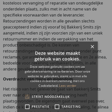
kosteloos vervanging of reparatie van ondeugdelijke
onderdelen plaats, zulks met in acht name van de
specifieke voorwaarden van de leverancier.
Retourzendingen worden in alle gevallen slechts
geaccepteerd indien zij vooraf bij Bakkerij Smits zijn
aangemeld, indien zij zijn voorzien zijn van een uniek
retournummer en indien de verpakking van het
product onbeschadigd is. De kosten van
retourzendingen komen ingeval van het onder punt
reclames, garantie en retourgoederen, 1e en 2e alinea,
bedoelde voor rekening vanBakkerij Smits, in alle
andere gevallen voor rekening van de klant.
Overdracht van risico en eigendom
Het risico van het geleverde gaat van Bakkerij Smits
over naar de klant, zodra de aflevering heeft
plaatsgevonden. De eigendom gaat evenwel pas over,
indien de klant aan al zijn onder punt betaling, 1e alinea