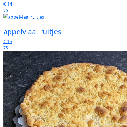
€
14
75
appelvlaai ruitjes
€
15
75