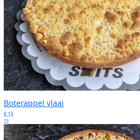
Boterappel vlaai
€
15
75