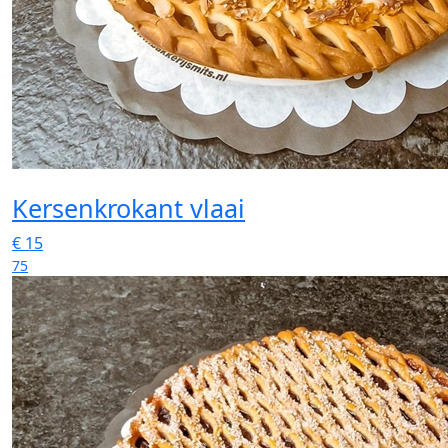
Kersenkrokant vlaai
€
15
75