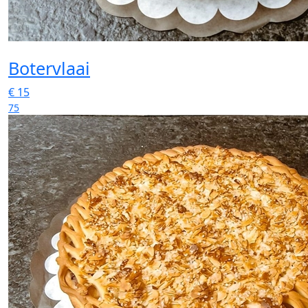
Botervlaai
€
15
75