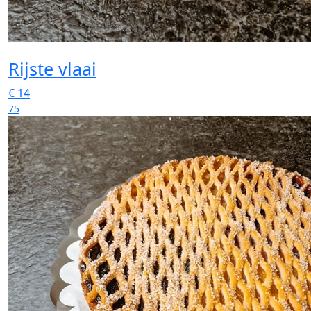
Rijste vlaai
€
14
75