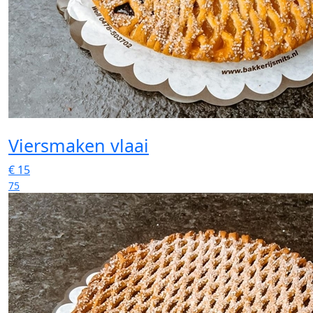
Viersmaken vlaai
€
15
75