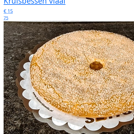
Kruisbessen vlaai
€
15
75