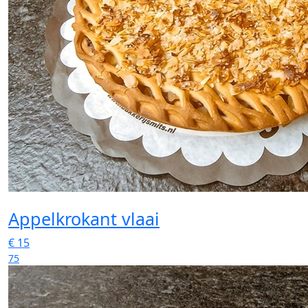
Appelkrokant vlaai
€
15
75