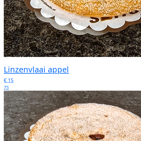
Linzenvlaai appel
€
15
75