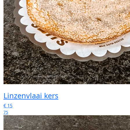
Linzenvlaai kers
€
15
75