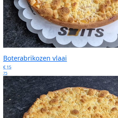
Boterabrikozen vlaai
€
15
75