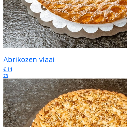
Abrikozen vlaai
€
14
75