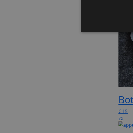
Bot
€
15
75