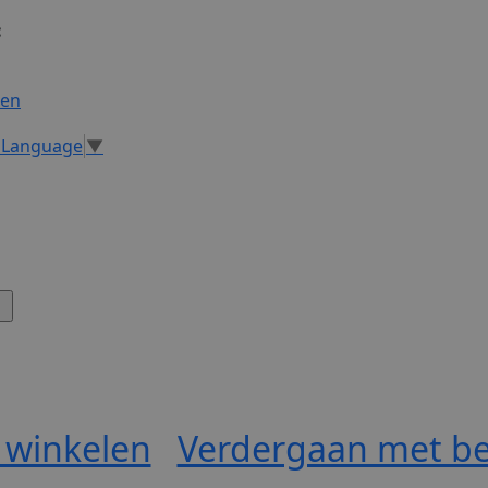
:
gen
t Language
▼
 winkelen
Verdergaan met be