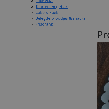
Luxe vlaai
Taarten en gebak
Cake & koek
Belegde broodjes & snacks
Frisdrank
Pr