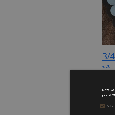
3/4
€
20
95