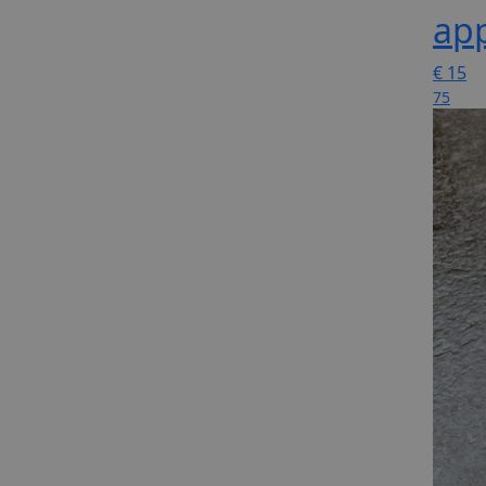
app
€
15
75