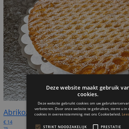
Abrikozen vlaai
€
14
75