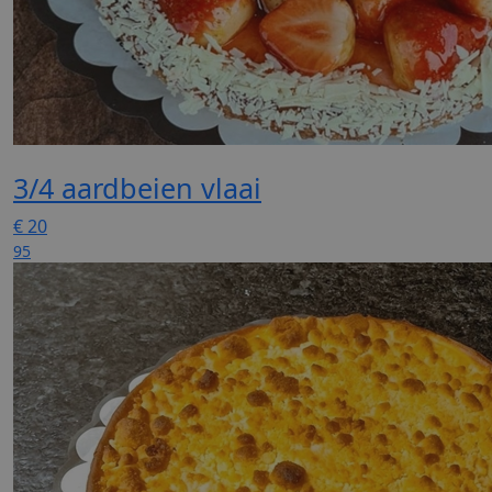
3/4 aardbeien vlaai
€
20
95