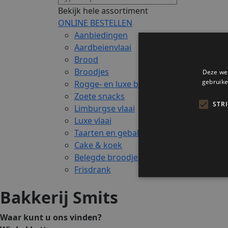
Bekijk hele assortiment
ONLINE BESTELLEN
Aanbiedingen
U heef
Aardbeienvlaai
Brood
Broodjes
Deze web
gebruike
Rogge- en luxe brood
Zoete snacks
STR
Limburgse vlaai
Luxe vlaai
Taarten en gebak
Cake & koek
Belegde broodjes & snacks
Frisdrank
Bakkerij Smits
Waar kunt u ons vinden?
Strikt noodzakelijke cookie
website kan niet goed worde