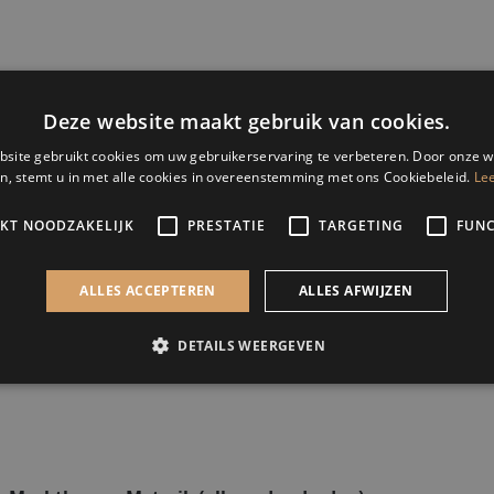
t op dit moment niets in uw winkelwagen.
Deze website maakt gebruik van cookies.
site gebruikt cookies om uw gebruikerservaring te verbeteren. Door onze w
n, stemt u in met alle cookies in overeenstemming met ons Cookiebeleid.
Le
IKT NOODZAKELIJK
PRESTATIE
TARGETING
FUNC
ALLES ACCEPTEREN
ALLES AFWIJZEN
DETAILS WEERGEVEN
Strikt noodzakelijk
Prestatie
Targeting
Functioneel
s maken de kernfunctionaliteiten van de website mogelijk, zoals gebruikersaanmelding
n gebruikt zonder de strikt noodzakelijke cookies.