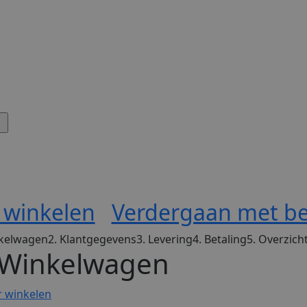
 winkelen
Verdergaan met be
nkelwagen
2. Klantgegevens
3. Levering
4. Betaling
5. Overzich
 Winkelwagen
r winkelen