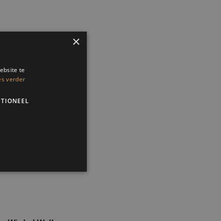
×
ebsite te
es verder
TIONEEL
 en accountbeheer. De