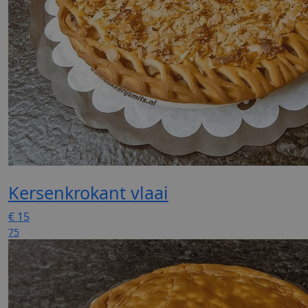
Kersenkrokant vlaai
€
15
75