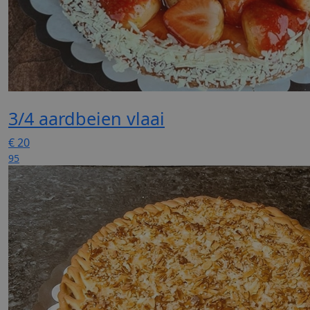
3/4 aardbeien vlaai
€
20
95