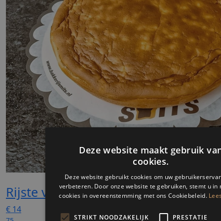
Rijste vlaai
€
14
75