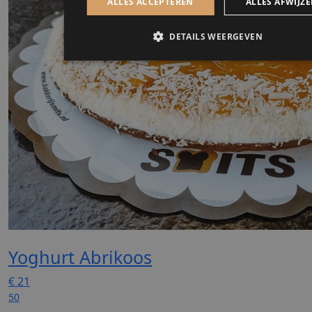
Yoghurt Abrikoos
€
21
50