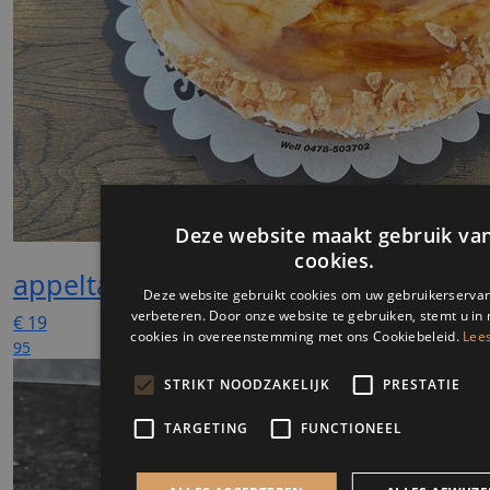
appeltaart klein
€
19
95