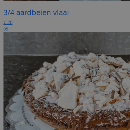
3/4 aardbeien vlaai
€
20
95