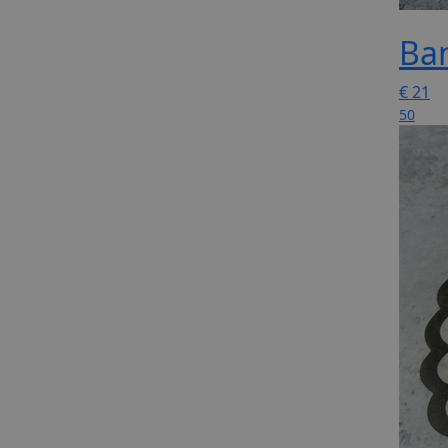
Ba
€
21
50