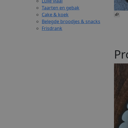
Luxe vlaai
Taarten en gebak
Cake & koek
Belegde broodjes & snacks
Frisdrank
Pr