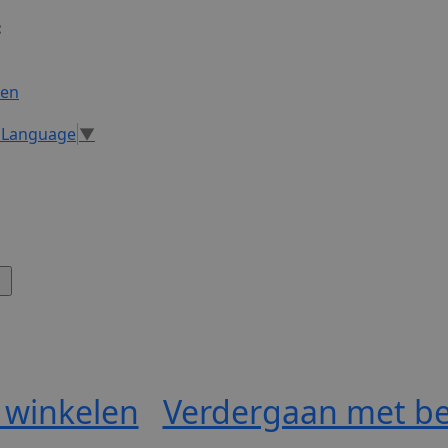
:
gen
t Language
▼
 winkelen
Verdergaan met be