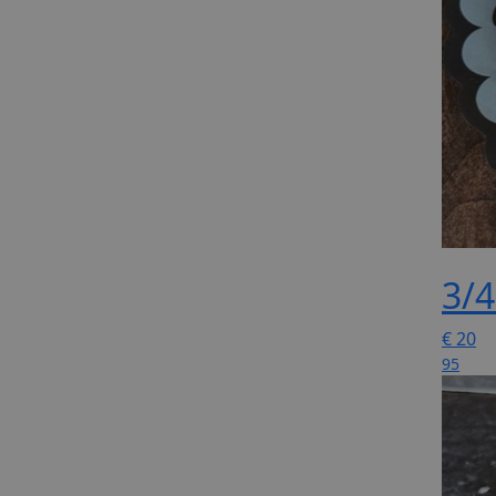
3/4
€
20
95