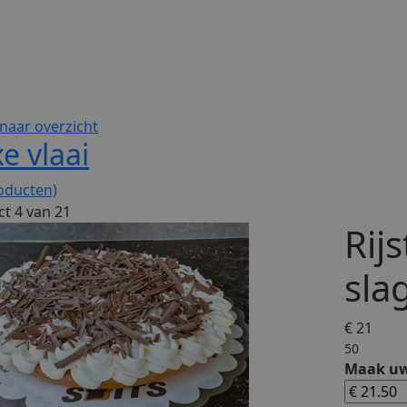
naar overzicht
e vlaai
oducten)
t 4 van 21
Rij
sla
€ 21
50
Maak uw