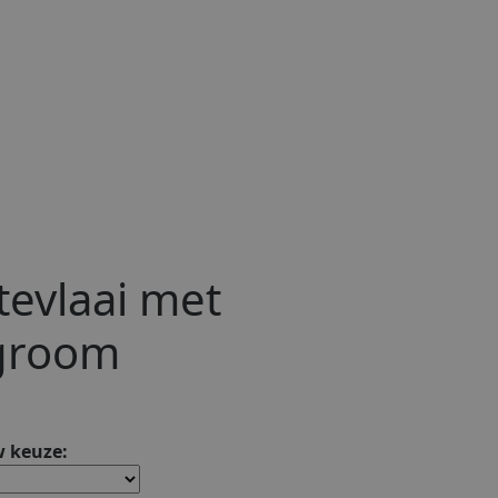
stevlaai met
groom
 keuze: