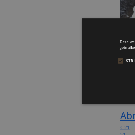
Abr
€
21
50