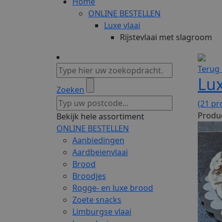
Home
ONLINE BESTELLEN
Luxe vlaai
Rijstevlaai met slagroom
Terug 
Lux
Zoeken
(21 pr
Produc
Bekijk hele assortiment
ONLINE BESTELLEN
Aanbiedingen
Aardbeienvlaai
Brood
Broodjes
Rogge- en luxe brood
Zoete snacks
Limburgse vlaai