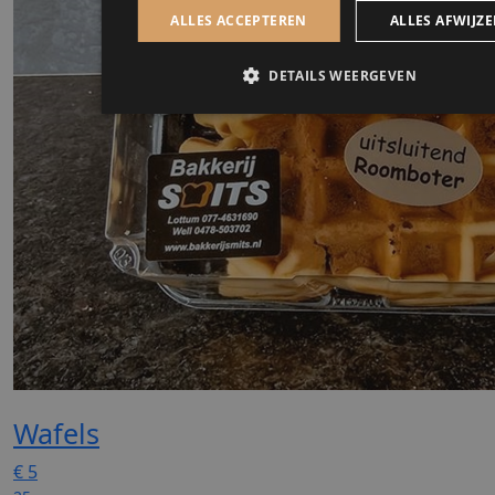
Wafels
€
5