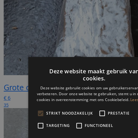
Grote cake
€
6
35