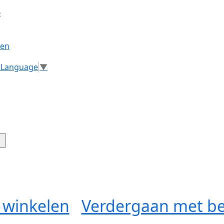
:
gen
t Language
▼
 winkelen
Verdergaan met be