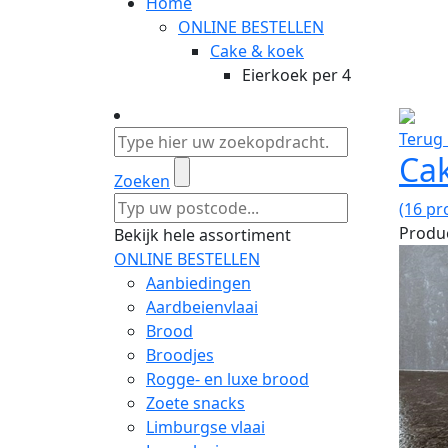
Home
ONLINE BESTELLEN
Cake & koek
Eierkoek per 4
Terug 
Ca
Zoeken
(16 pr
Produc
Bekijk hele assortiment
ONLINE BESTELLEN
Aanbiedingen
Aardbeienvlaai
Brood
Broodjes
Rogge- en luxe brood
Zoete snacks
Limburgse vlaai