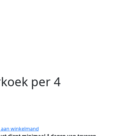
rkoek per 4
 aan winkelmand
uct dient minimaal 1 dagen van tevoren