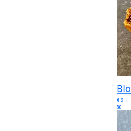
Blo
€
6
50