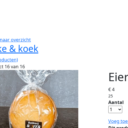
naar overzicht
ke & koek
oducten)
t 16 van 16
Eie
€ 4
25
Aantal
Voeg toe
Dit prod