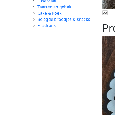
Luxe vlaai
Taarten en gebak
Cake & koek
Belegde broodjes & snacks
Pr
Frisdrank