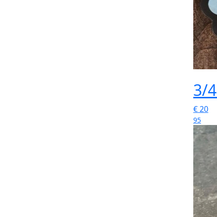
3/4
€
20
95