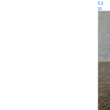
€
6
95