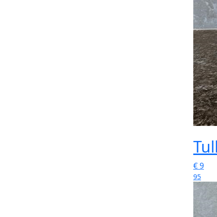
Tu
€
9
95