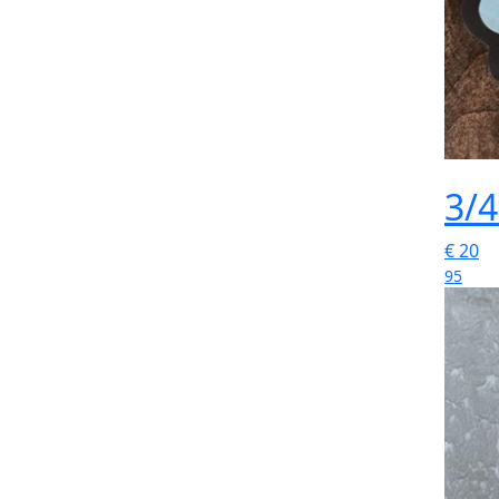
3/4
€
20
95