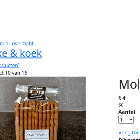
naar overzicht
ke & koek
oducten)
t 10 van 16
Mo
€ 4
60
Aantal
Voeg toe
Dit prod