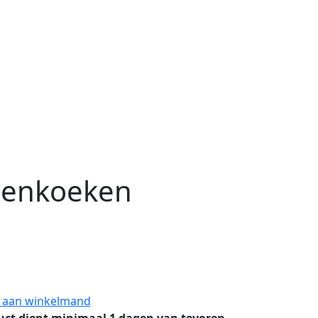
lenkoeken
 aan winkelmand
uct dient minimaal 1 dagen van tevoren