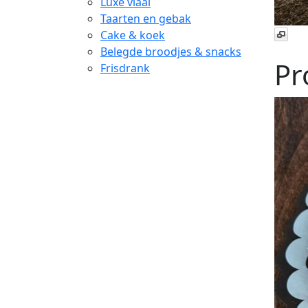
Luxe vlaai
Taarten en gebak
Cake & koek
Belegde broodjes & snacks
Pr
Frisdrank