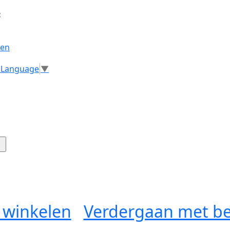
:
gen
t Language
▼
 winkelen
Verdergaan met be