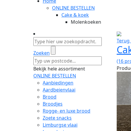
Home
ONLINE BESTELLEN
Cake & koek
Molenkoeken
Terug 
Ca
Zoeken
(16 pr
Produc
Bekijk hele assortiment
ONLINE BESTELLEN
Aanbiedingen
Aardbeienvlaai
Brood
Broodjes
Rogge- en luxe brood
Zoete snacks
Limburgse vlaai