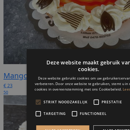
Mango droom
€
23
50