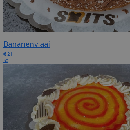
Bananenvlaai
€
21
50