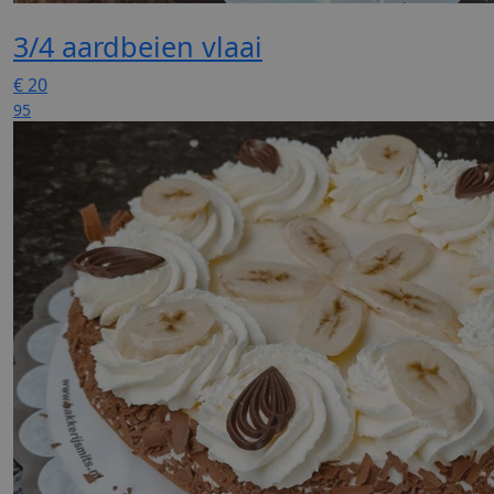
3/4 aardbeien vlaai
€
20
95