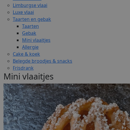
Limburgse vlaai
Luxe vlaai
Taarten en gebak
Taarten
Gebak
Mini vlaaitjes
Allergie
Cake & koek
Belegde broodjes & snacks
Frisdrank
Mini vlaaitjes