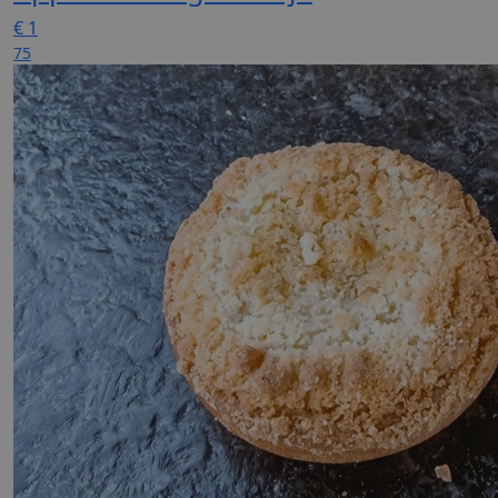
€
1
75