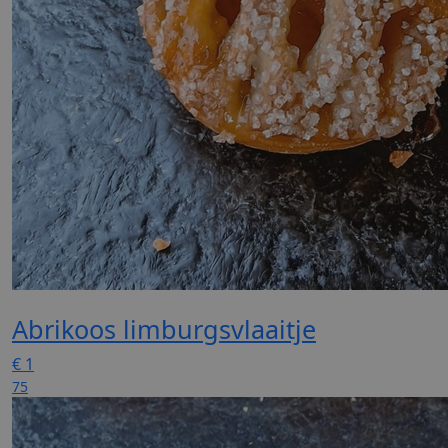
Abrikoos limburgsvlaaitje
€
1
75