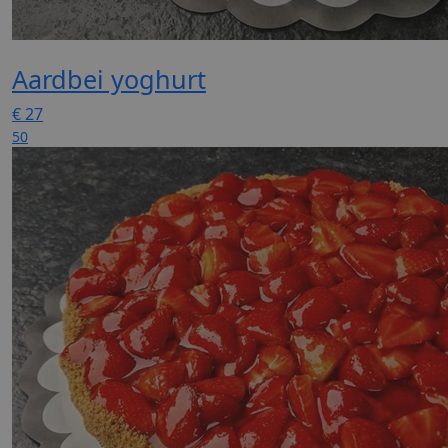
Aardbei yoghurt
€
27
50