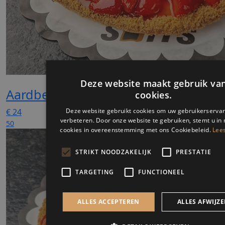
Aardbeien gele room
€
24
50