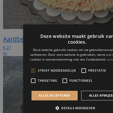
Aardbei yoghurt
€
27
50