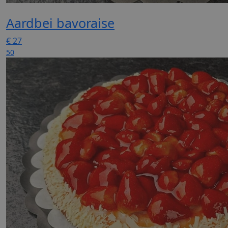
Aardbei bavoraise
€
27
50