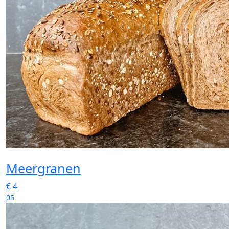
Meergranen
€
4
05