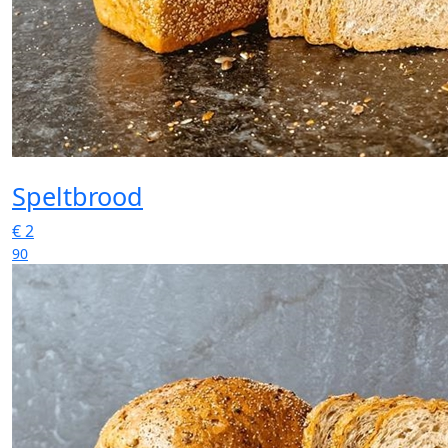
Speltbrood
€
2
90