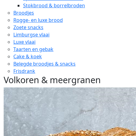
Stokbrood & borrelbroden
Broodjes
Rogge- en luxe brood
Zoete snacks
Limburgse vlaai
Luxe vlaai
Taarten en gebak
Cake & koek
Belegde broodjes & snacks
Frisdrank
Volkoren & meergranen