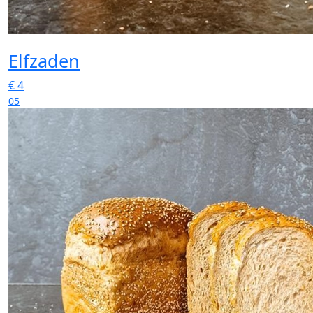
Elfzaden
€
4
05