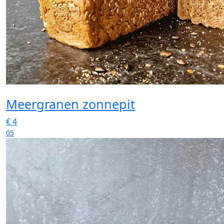
Meergranen zonnepit
€
4
05