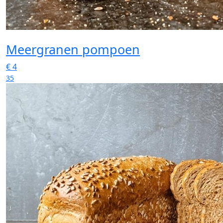
Meergranen pompoen
€
4
35