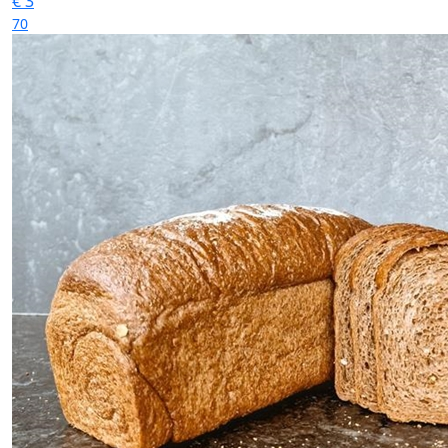
€
3
70