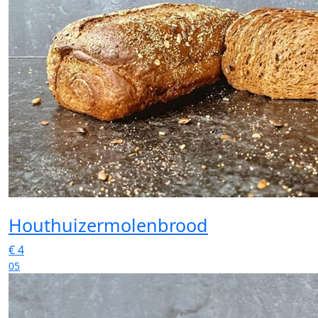
Houthuizermolenbrood
€
4
05