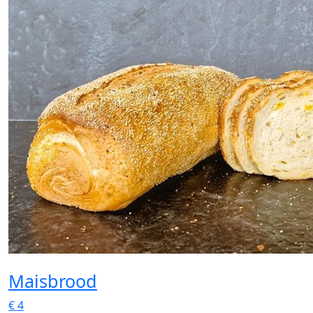
Maisbrood
€
4