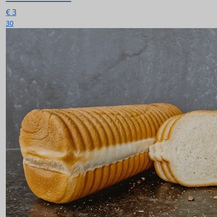
€
3
30