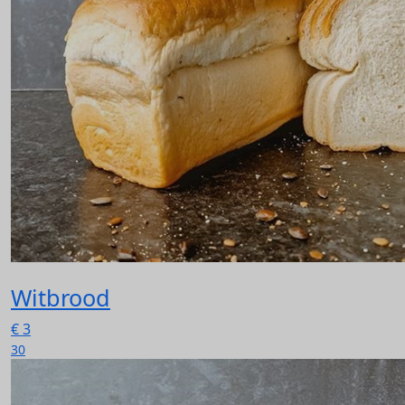
Witbrood
€
3
30