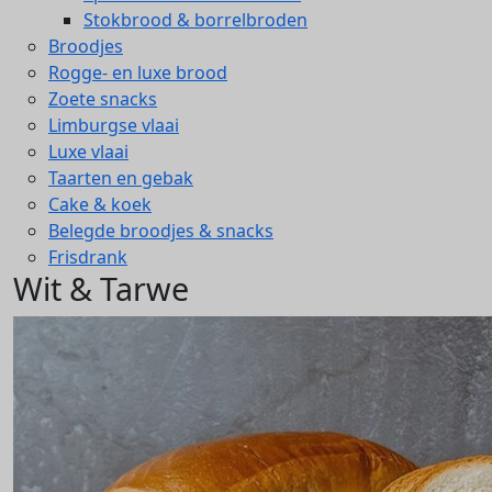
Stokbrood & borrelbroden
Broodjes
Rogge- en luxe brood
Zoete snacks
Limburgse vlaai
Luxe vlaai
Taarten en gebak
Cake & koek
Belegde broodjes & snacks
Frisdrank
Wit & Tarwe