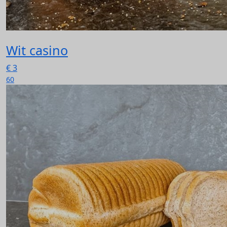
Wit casino
€
3
60