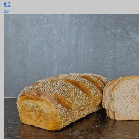
€
3
60