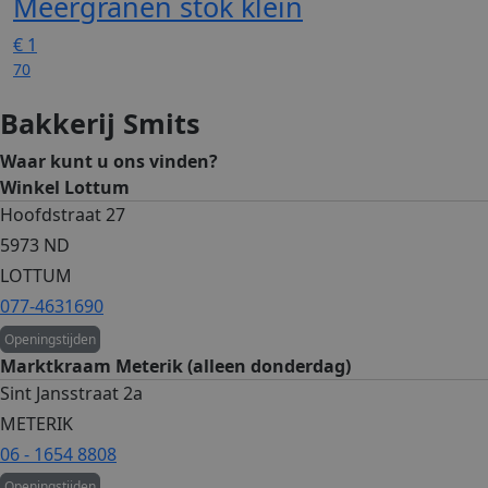
Meergranen stok klein
ASP.NET_SessionId
Sessi
Microsoft Corporation
€
1
webshop.bakkerijsmits.nl
70
Bakkerij Smits
Waar kunt u ons vinden?
Winkel Lottum
Hoofdstraat 27
CookieScriptConsent
3 maan
5973 ND
CookieScript
webshop.bakkerijsmits.nl
LOTTUM
077-4631690
Openingstijden
Marktkraam Meterik (alleen donderdag)
Sint Jansstraat 2a
METERIK
06 - 1654 8808
Openingstijden