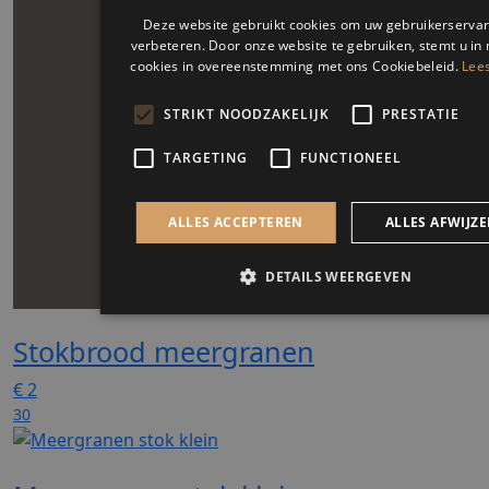
Deze website gebruikt cookies om uw gebruikerservar
verbeteren. Door onze website te gebruiken, stemt u in 
cookies in overeenstemming met ons Cookiebeleid.
Lee
STRIKT NOODZAKELIJK
PRESTATIE
TARGETING
FUNCTIONEEL
ALLES ACCEPTEREN
ALLES AFWIJZ
DETAILS WEERGEVEN
Stokbrood meergranen
Strikt noodzakelijk
Prestatie
Targeting
Functi
€
2
Strikt noodzakelijke cookies maken de kernfunctionaliteiten v
30
website mogelijk, zoals gebruikersaanmelding en accountbehee
website kan niet goed worden gebruikt zonder de strikt noodza
cookies.
Naam
Aanbieder / Domein
Vervald