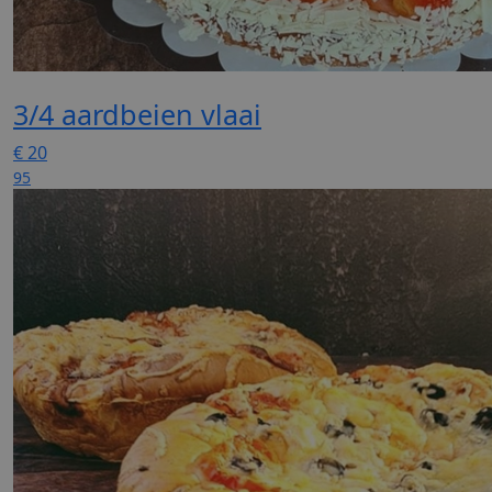
3/4 aardbeien vlaai
€
20
95