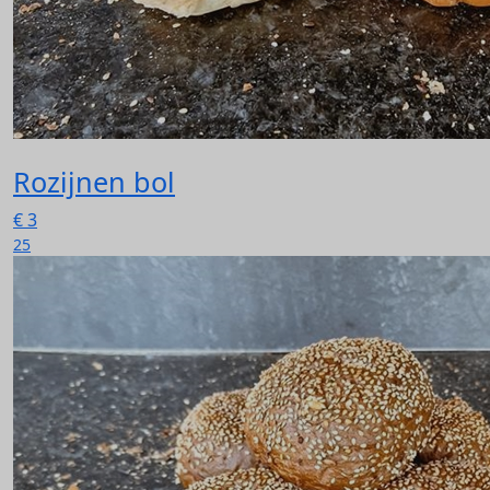
Rozijnen bol
€
3
25