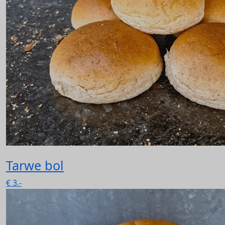
Tarwe bol
€
3.-