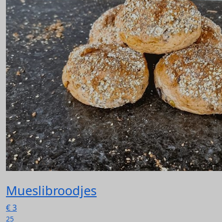
Mueslibroodjes
€
3
25