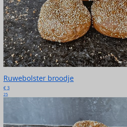
Ruwebolster broodje
€
3
25