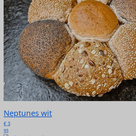
Neptunes wit
€
3
95