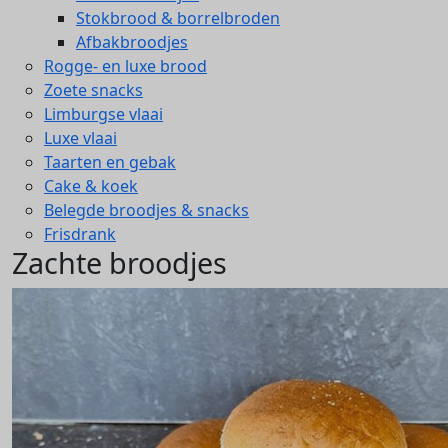
Stokbrood & borrelbroden
Afbakbroodjes
Rogge- en luxe brood
Zoete snacks
Limburgse vlaai
Luxe vlaai
Taarten en gebak
Cake & koek
Belegde broodjes & snacks
Frisdrank
Zachte broodjes