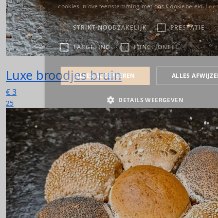
Luxe broodjes bruin
€
3
25