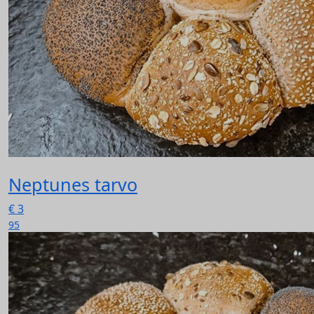
Neptunes tarvo
€
3
95