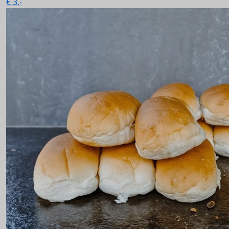
€
3.-