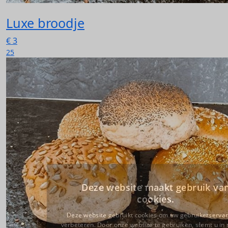
Luxe broodje
€
3
25