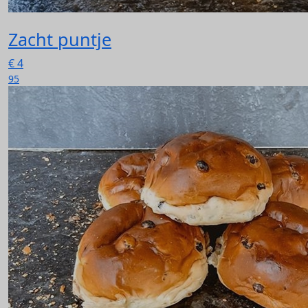
Zacht puntje
€
4
95