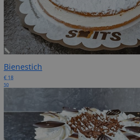
Bienestich
€
18
50