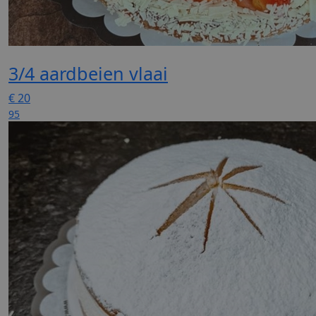
3/4 aardbeien vlaai
€
20
95