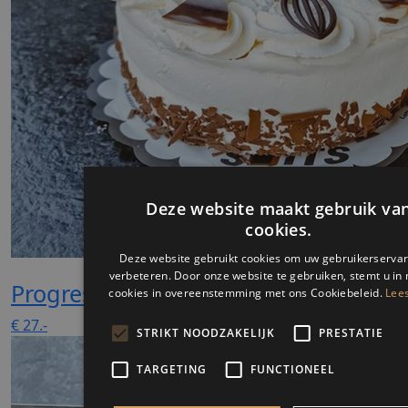
Progrestaart
€
27.-